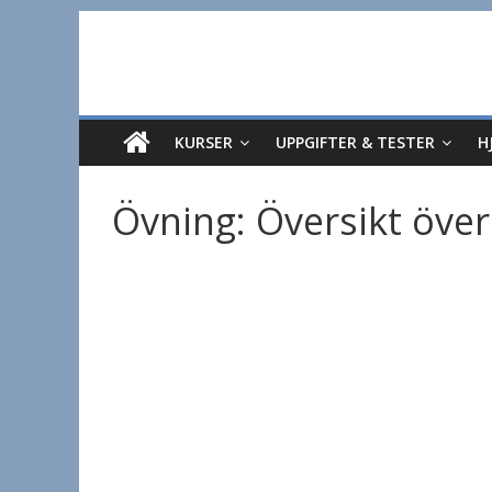
Hoppa
till
innehåll
KURSER
UPPGIFTER & TESTER
H
Övning: Översikt öve