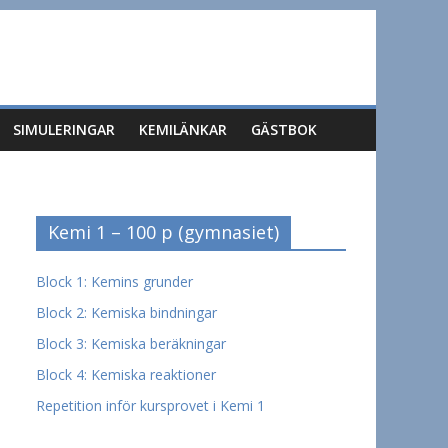
SIMULERINGAR
KEMILÄNKAR
GÄSTBOK
Kemi 1 – 100 p (gymnasiet)
Block 1: Kemins grunder
Block 2: Kemiska bindningar
Block 3: Kemiska beräkningar
Block 4: Kemiska reaktioner
Repetition inför kursprovet i Kemi 1