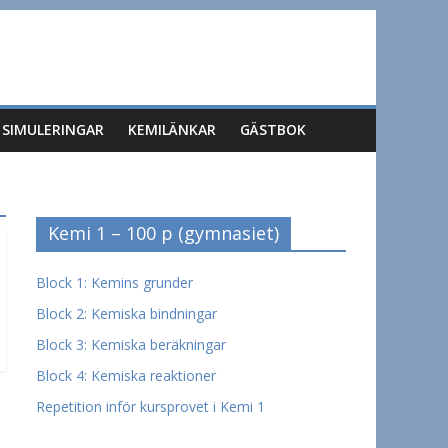
SIMULERINGAR
KEMILÄNKAR
GÄSTBOK
Kemi 1 – 100 p (gymnasiet)
Block 1: Kemins grunder
Block 2: Kemiska bindningar
Block 3: Kemiska beräkningar
Block 4: Kemiska reaktioner
Repetition inför kursprovet i Kemi 1