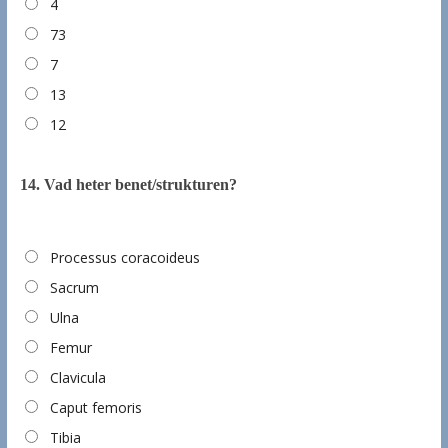
4
73
7
13
12
14.
Vad heter benet/strukturen?
Processus coracoideus
Sacrum
Ulna
Femur
Clavicula
Caput femoris
Tibia