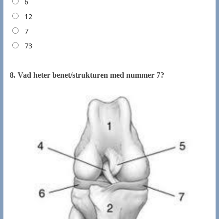
6
12
7
73
8.
Vad heter benet/strukturen med nummer 7?