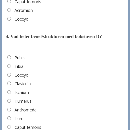
Caput femoris
Acromion
Coccyx
4.
Vad heter benet/strukturen med bokstaven D?
Pubis
Tibia
Coccyx
Clavicula
Ischium
Humerus
Andromeda
Ilium
Caput femoris