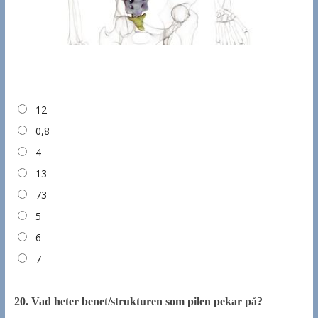
12
0,8
4
13
73
5
6
7
20.
Vad heter benet/strukturen som pilen pekar på?