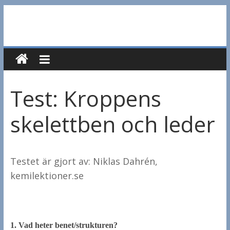
Hoppa
till
innehåll
Test: Kroppens
skelettben och leder
Testet är gjort av: Niklas Dahrén,
kemilektioner.se
1.
Vad heter benet/strukturen?