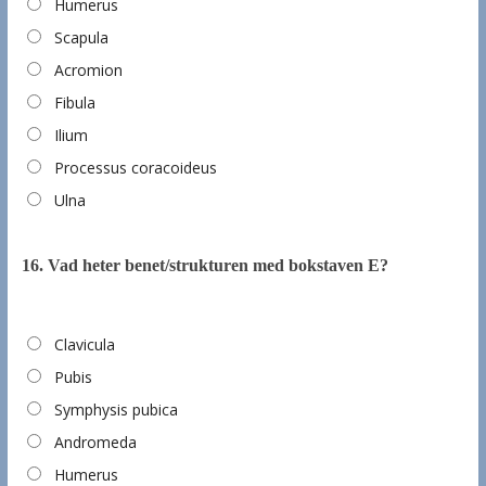
Humerus
Scapula
Acromion
Fibula
Ilium
Processus coracoideus
Ulna
16.
Vad heter benet/strukturen med bokstaven E?
Clavicula
Pubis
Symphysis pubica
Andromeda
Humerus