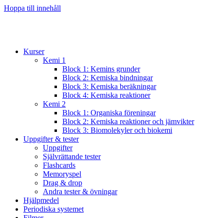
Hoppa till innehåll
Kurser
Kemi 1
Block 1: Kemins grunder
Block 2: Kemiska bindningar
Block 3: Kemiska beräkningar
Block 4: Kemiska reaktioner
Kemi 2
Block 1: Organiska föreningar
Block 2: Kemiska reaktioner och jämvikter
Block 3: Biomolekyler och biokemi
Uppgifter & tester
Uppgifter
Självrättande tester
Flashcards
Memoryspel
Drag & drop
Andra tester & övningar
Hjälpmedel
Periodiska systemet
Filmer