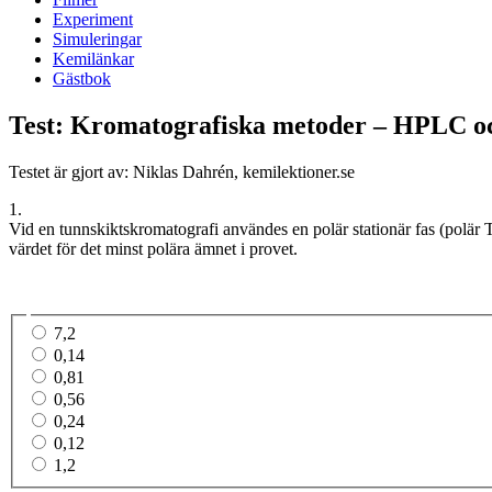
Experiment
Simuleringar
Kemilänkar
Gästbok
Test: Kromatografiska metoder – HPLC 
Testet är gjort av: Niklas Dahrén, kemilektioner.se
1.
Vid en tunnskiktskromatografi användes en polär stationär fas (polär 
värdet för det minst polära ämnet i provet.
7,2
0,14
0,81
0,56
0,24
0,12
1,2