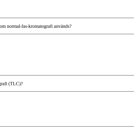
st om normal-fas-kromatografi används?
grafi (TLC)?