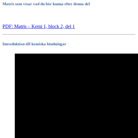
Matris som visar vad du bör kunna efter denna del
PDF: Matris – Kemi 1, block 2, del 1
Introduktion till kemiska bindningar