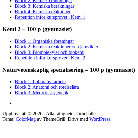
Block 2: Kemiska bindningar
Block 3: Kemiska beräkningar
Block 4: Kemiska reaktioner
Repetition inför kursprovet i Kemi 1
Kemi 2 – 100 p (gymnasiet)
Block 1: Organiska föreningar
Block 2: Kemiska reaktioner och jämvikter
Block 3: Biomolekyler och biokemi
Repetition inför kursprovet i Kemi 2
Naturvetenskaplig specialisering – 100 p (gymnasiet)
Block 1: Laborativt arbete
Block 2: Anatomi och rörelselära
Block 3: Medicinsk genetik
Upphovsrätt © 2026
. Alla rättigheter förbehålles.
Tema:
ColorMag
av ThemeGrill. Drivs med
WordPress
.