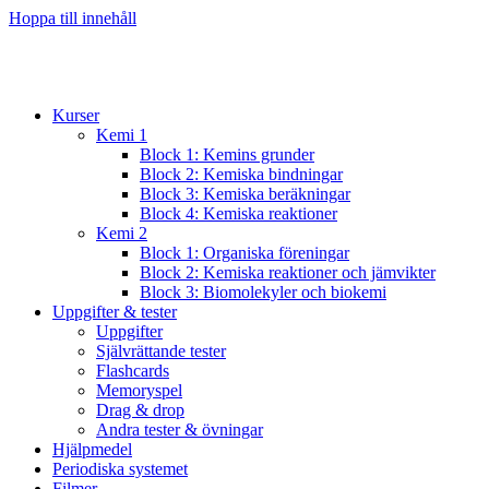
Hoppa till innehåll
Kurser
Kemi 1
Block 1: Kemins grunder
Block 2: Kemiska bindningar
Block 3: Kemiska beräkningar
Block 4: Kemiska reaktioner
Kemi 2
Block 1: Organiska föreningar
Block 2: Kemiska reaktioner och jämvikter
Block 3: Biomolekyler och biokemi
Uppgifter & tester
Uppgifter
Självrättande tester
Flashcards
Memoryspel
Drag & drop
Andra tester & övningar
Hjälpmedel
Periodiska systemet
Filmer